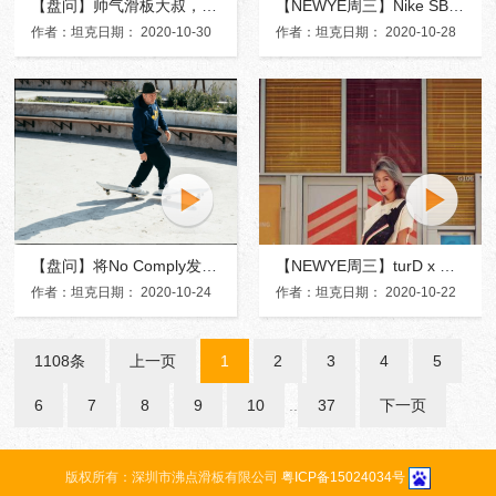
【盘问】帅气滑板大叔，谁不想像他一样潇洒？
【NEWYE周三】Nike SB 「环保家族」再添一员！
作者：坦克日期： 2020-10-30
作者：坦克日期： 2020-10-28
【盘问】将No Comply发扬光大的Ray Barbee，正式加入Krooked滑板队
【NEWYE周三】turD x Bumbag合作款，滑板团体做的滑板包！
作者：坦克日期： 2020-10-24
作者：坦克日期： 2020-10-22
1108条
上一页
1
2
3
4
5
6
7
8
9
10
..
37
下一页
版权所有：深圳市沸点滑板有限公司
粤ICP备15024034号