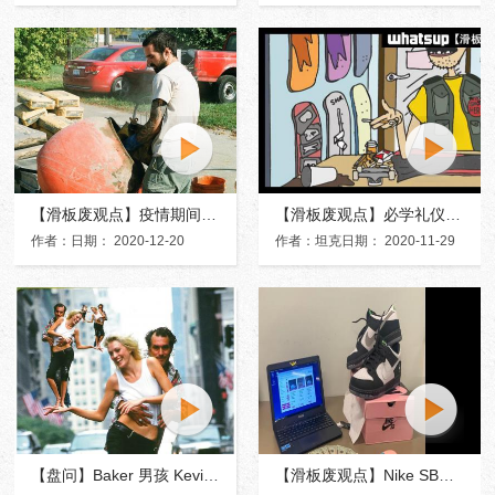
【滑板废观点】疫情期间滑手比较闲，抓紧修几个板场玩吧
【滑板废观点】必学礼仪，让你迅速和滑板店老板打成一片
作者：日期： 2020-12-20
作者：坦克日期： 2020-11-29
【盘问】Baker 男孩 Kevin "Spanky" Long 的艺术人生
【滑板废观点】Nike SB太难抢，我们上暗网淘了一双！