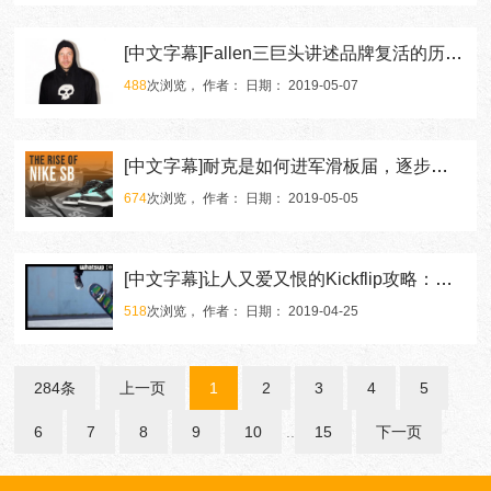
[中文字幕]Fallen三巨头讲述品牌复活的历程（第一集）
488
次浏览， 作者： 日期： 2019-05-07
[中文字幕]耐克是如何进军滑板届，逐步建立起Nike SB帝国？
674
次浏览， 作者： 日期： 2019-05-05
[中文字幕]让人又爱又恨的Kickflip攻略：你的尖翻属于哪一种?
518
次浏览， 作者： 日期： 2019-04-25
284条
上一页
1
2
3
4
5
6
7
8
9
10
..
15
下一页