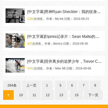
[中文字幕]男神Ryan Sheckler：我的纹身故事
1384
次浏览， 作者：My Ink 日期： 2016-08-23
[中文字幕]Elpmis记录片：Sean Malto的成长故事
835
次浏览， 作者：Berrics 日期： 2016-08-30
[中文字幕]背井离乡的追梦少年，Trevor Colden加州的滑板生活
1052
次浏览， 作者：Nike SB 日期： 2016-09-06
284条
上一页
1
..
5
6
7
8
9
10
11
12
13
..
15
下一页