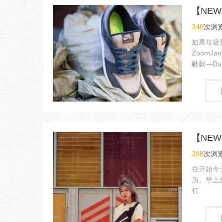
【NEW
248
次浏览
如果垃圾要
ZoomJa
鞋款—Dun
288
次浏览
在开始今
历。早上
打