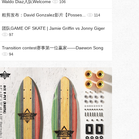
Waldo Diaz入队Welcome
106
粗剪发布：David Gonzalez影片【Posses...
114
团队GAME OF SKATE | Jamie Griffin vs Jonny Giger
97
Transition contest赛事第一位赢家——Daewon Song
94