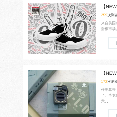
【NEW
259
次浏览
来自美国南
滑板市场
【NEW
172
次浏览
仔细算来
了。毕竟
意儿