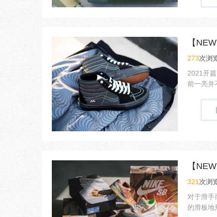
273
次浏览
2021开
前一亮并不
321
次浏览
对于滑手
的滑板地形