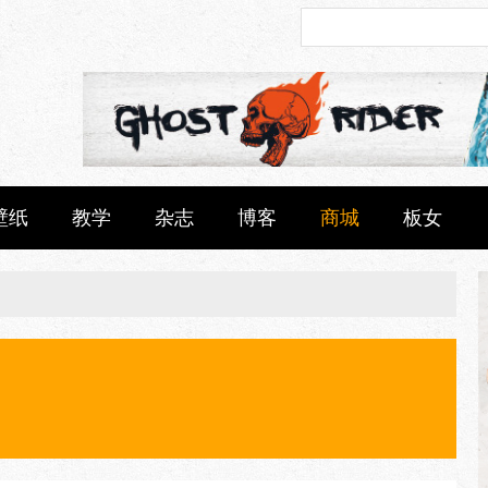
壁纸
教学
杂志
博客
商城
板女