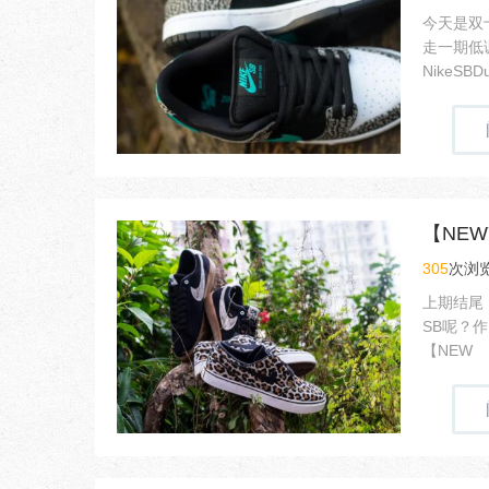
今天是双
走一期低
NikeSBD
305
次浏览
上期结尾
SB呢？
【NEW