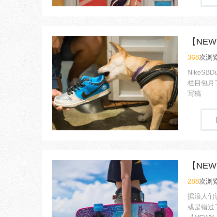
368
次浏览
NikeS
栏目包月
写稿
【NEW
288
次浏览
据浪人们
或是错过