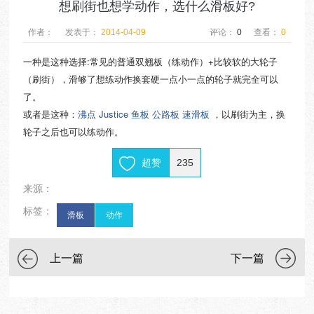
想刷街也想学动作，选什么滑板好?
作者：
发表于：
2014-04-09
评论：
0
查看：
0
一种是这种选择:常见的普通双翘板（练动作）+比较软的大轮子
（刷街），滑够了想练动作换套硬一点小一点的轮子就完全可以
了。
或者是这种：
沸点 Justice 鱼板 公路板 速滑板
，以刷街为主，换
轮子之后也可以练动作。
超赞
235
来源：
标签：
滑板
动作
上一篇
下一篇